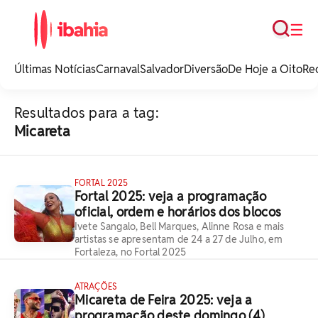
Busca
☰
iBahia é o portal de
noticias e
Últimas Notícias
Carnaval
Salvador
Diversão
De Hoje a Oito
Re
entretenimento da
Bahia.
Resultados para a tag:
Micareta
FORTAL 2025
Fortal 2025: veja a programação
oficial, ordem e horários dos blocos
Ivete Sangalo, Bell Marques, Alinne Rosa e mais
artistas se apresentam de 24 a 27 de Julho, em
Fortaleza, no Fortal 2025
ATRAÇÕES
Micareta de Feira 2025: veja a
programação deste domingo (4)