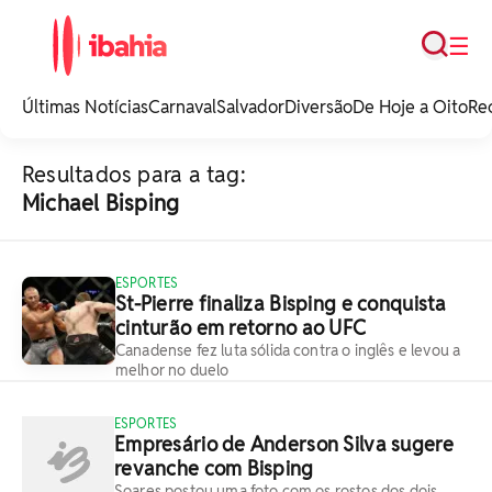
Busca
☰
iBahia é o portal de
noticias e
Últimas Notícias
Carnaval
Salvador
Diversão
De Hoje a Oito
Re
entretenimento da
Bahia.
Resultados para a tag:
Michael Bisping
ESPORTES
St-Pierre finaliza Bisping e conquista
cinturão em retorno ao UFC
Canadense fez luta sólida contra o inglês e levou a
melhor no duelo
ESPORTES
Empresário de Anderson Silva sugere
revanche com Bisping
Soares postou uma foto com os rostos dos dois