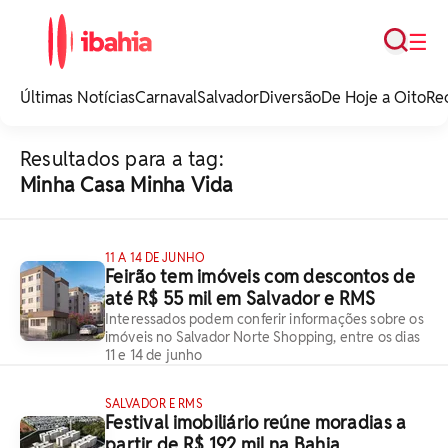
Busca
☰
iBahia é o portal de
noticias e
Últimas Notícias
Carnaval
Salvador
Diversão
De Hoje a Oito
Re
entretenimento da
Bahia.
Resultados para a tag:
Minha Casa Minha Vida
11 A 14 DE JUNHO
Feirão tem imóveis com descontos de
até R$ 55 mil em Salvador e RMS
Interessados podem conferir informações sobre os
imóveis no Salvador Norte Shopping, entre os dias
11 e 14 de junho
SALVADOR E RMS
Festival imobiliário reúne moradias a
partir de R$ 192 mil na Bahia