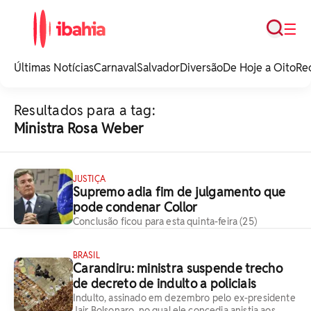
Busca
☰
iBahia é o portal de
noticias e
Últimas Notícias
Carnaval
Salvador
Diversão
De Hoje a Oito
Re
entretenimento da
Bahia.
Resultados para a tag:
Ministra Rosa Weber
JUSTIÇA
Supremo adia fim de julgamento que
pode condenar Collor
Conclusão ficou para esta quinta-feira (25)
BRASIL
Carandiru: ministra suspende trecho
de decreto de indulto a policiais
Indulto, assinado em dezembro pelo ex-presidente
Jair Bolsonaro, no qual ele concedia anistia aos