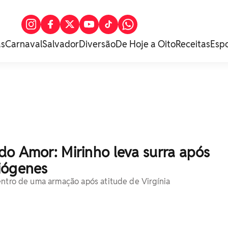
as
Carnaval
Salvador
Diversão
De Hoje a Oito
Receitas
Esp
do Amor: Mirinho leva surra após
iógenes
entro de uma armação após atitude de Virgínia