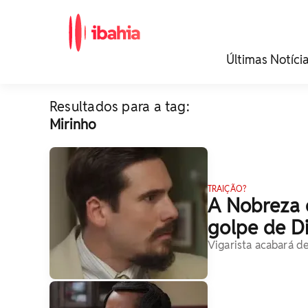
iBahia é o portal de
Últimas Notíci
noticias e
entretenimento da
Bahia.
Resultados para a tag:
Mirinho
TRAIÇÃO?
A Nobreza 
golpe de D
Vigarista acabará d