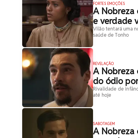
FORTES EMOÇÕES
A Nobreza 
e verdade 
Vilão tentará uma 
saúde de Tonho
REVELAÇÃO
A Nobreza 
do ódio po
Rivalidade de infân
até hoje
SABOTAGEM
A Nobreza 