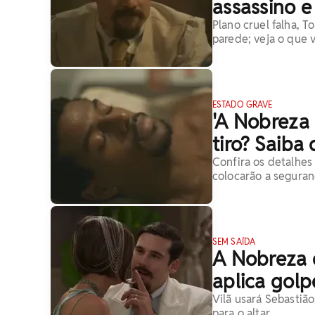
assassino e
Plano cruel falha, T
parede; veja o que 
ESTADO GRAVE
'A Nobreza
tiro? Saiba
Confira os detalhe
colocarão a seguran
SEM SAÍDA
A Nobreza d
aplica golp
Vilã usará Sebastião
para o altar