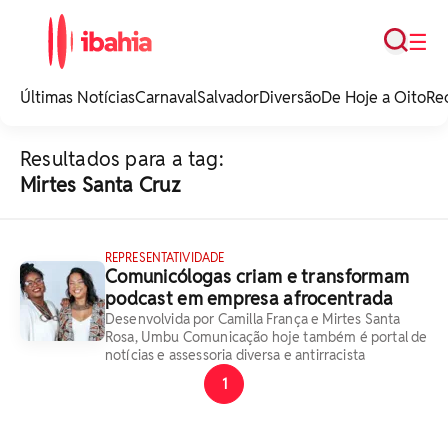
Busca
☰
iBahia é o portal de
noticias e
Últimas Notícias
Carnaval
Salvador
Diversão
De Hoje a Oito
Re
entretenimento da
Bahia.
Resultados para a tag:
Mirtes Santa Cruz
REPRESENTATIVIDADE
Comunicólogas criam e transformam
podcast em empresa afrocentrada
Desenvolvida por Camilla França e Mirtes Santa
Rosa, Umbu Comunicação hoje também é portal de
notícias e assessoria diversa e antirracista
1