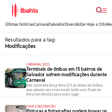
Busca
☰
iBahia é o portal de
noticias e
Últimas Notícias
Carnaval
Salvador
Diversão
De Hoje a Oito
Re
entretenimento da
Bahia.
Resultados para a tag:
Modificações
CARNAVAL 2023
Terminais de ônibus em 15 bairros de
Salvador sofrem modificações durante
Carnaval
Até a próxima terça-feira (21), as linhas de ônibus
que passam por estes locais terão seus finais de
linha transferidos para outro lugar
CASA E DECORAÇÃO
Pinturas e fotografias podem inovar os