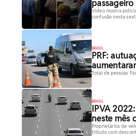
passageiro
Vídeo mostra polici
confusão nesta sexta
BRASIL
PRF: autua
aumentara
Total de pessoas fis
BRASIL
IPVA 2022:
neste mês 
Proprietários de ve
tributo com descon