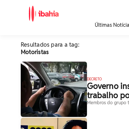
iBahia é o portal de
Últimas Notíci
noticias e
entretenimento da
Bahia.
Resultados para a tag:
Motoristas
DECRETO
Governo in
trabalho po
Membros do grupo tê