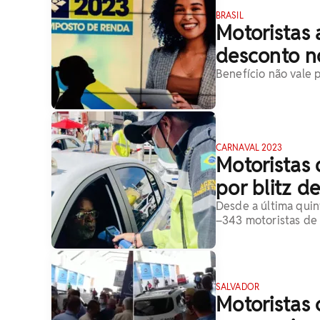
BRASIL
Motoristas
desconto no
Benefício não vale 
CARNAVAL 2023
Motoristas 
por blitz d
Desde a última quin
–343 motoristas de 
SALVADOR
Motoristas 