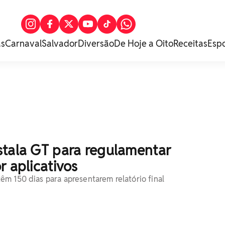
as
Carnaval
Salvador
Diversão
De Hoje a Oito
Receitas
Esp
stala GT para regulamentar
r aplicativos
m 150 dias para apresentarem relatório final