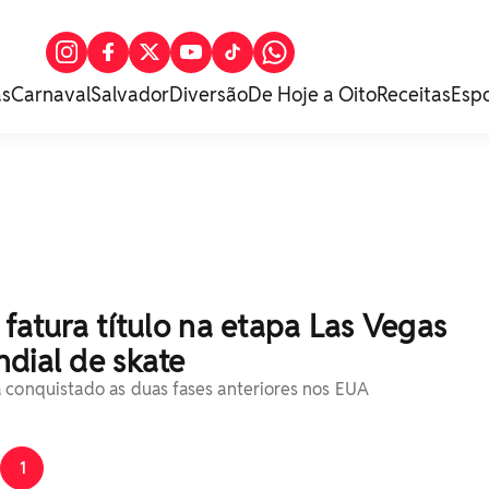
as
Carnaval
Salvador
Diversão
De Hoje a Oito
Receitas
Esp
 fatura título na etapa Las Vegas
dial de skate
 conquistado as duas fases anteriores nos EUA
1