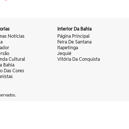
orias
Interior Da Bahia
mas Notícias
Página Principal
ia
Feira De Santana
vador
Itapetinga
ersão
Jequié
nda Cultural
Vitória Da Conquista
a Bahia
vo Das Cores
nistas
servados.