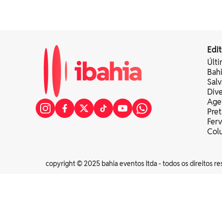
Edit
Últi
Bah
Sal
Div
Age
Pret
Fer
Colu
copyright © 2025 bahia eventos ltda - todos os direitos re