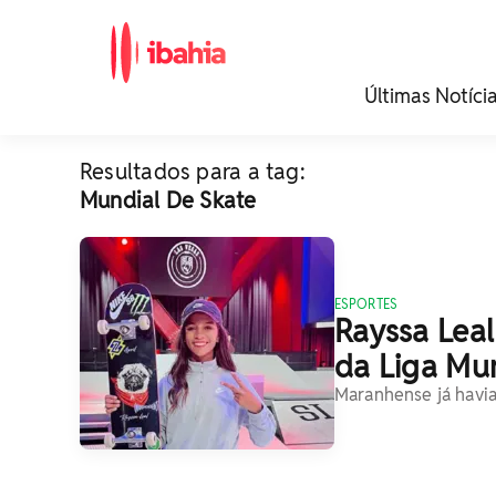
iBahia é o portal de
Últimas Notíci
noticias e
entretenimento da
Bahia.
Resultados para a tag:
Mundial De Skate
ESPORTES
Rayssa Leal
da Liga Mun
Maranhense já havia