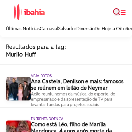
Busca
☰
iBahia é o portal de
noticias e
Últimas Notícias
Carnaval
Salvador
Diversão
De Hoje a Oito
Re
entretenimento da
Bahia.
Resultados para a tag:
Murilo Huff
VEJA FOTOS
Ana Castela, Denilson e mais: famosos
se reúnem em leilão de Neymar
Ação reuniu nomes da música, do esporte, do
empresariado e da apresentação de TV para
levantar fundos para projetos sociais
ENFRENTA DOENÇA
Como está Léo, filho de Marília
Mendonça, 4 anos após morte da