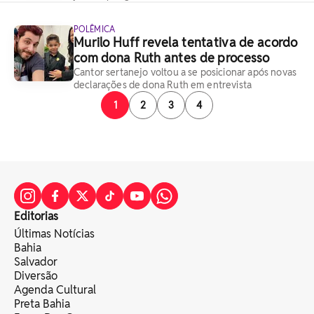
POLÊMICA
Murilo Huff revela tentativa de acordo
com dona Ruth antes de processo
Cantor sertanejo voltou a se posicionar após novas
declarações de dona Ruth em entrevista
1
2
3
4
Editorias
Últimas Notícias
Bahia
Salvador
Diversão
Agenda Cultural
Preta Bahia