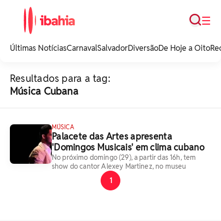
Busca
☰
iBahia é o portal de
noticias e
Últimas Notícias
Carnaval
Salvador
Diversão
De Hoje a Oito
Re
entretenimento da
Bahia.
Resultados para a tag:
Música Cubana
MÚSICA
Palacete das Artes apresenta
'Domingos Musicais' em clima cubano
No próximo domingo (29), a partir das 16h, tem
show do cantor Alexey Martinez, no museu
1