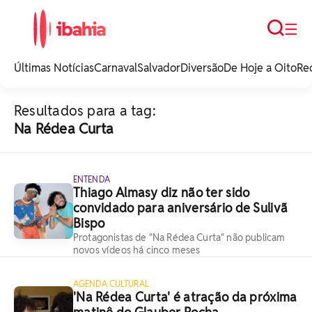
Busca
☰
iBahia é o portal de
noticias e
Últimas Notícias
Carnaval
Salvador
Diversão
De Hoje a Oito
Re
entretenimento da
Bahia.
Resultados para a tag:
Na Rédea Curta
ENTENDA
Thiago Almasy diz não ter sido
convidado para aniversário de Sulivã
Bispo
Protagonistas de "Na Rédea Curta" não publicam
novos vídeos há cinco meses
AGENDA CULTURAL
'Na Rédea Curta' é atração da próxima