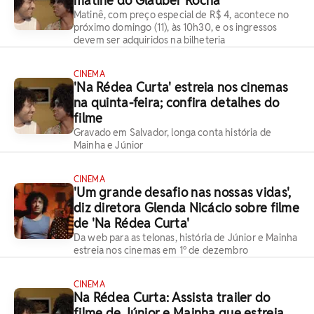
matinê do Glauber Rocha
Matinê, com preço especial de R$ 4, acontece no
próximo domingo (11), às 10h30, e os ingressos
devem ser adquiridos na bilheteria
CINEMA
'Na Rédea Curta' estreia nos cinemas
na quinta-feira; confira detalhes do
filme
Gravado em Salvador, longa conta história de
Mainha e Júnior
CINEMA
'Um grande desafio nas nossas vidas',
diz diretora Glenda Nicácio sobre filme
de 'Na Rédea Curta'
Da web para as telonas, história de Júnior e Mainha
estreia nos cinemas em 1º de dezembro
CINEMA
Na Rédea Curta: Assista trailer do
filme de Júnior e Mainha que estreia