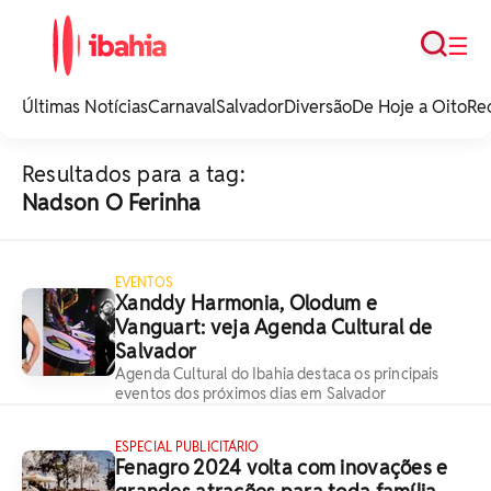
Busca
☰
iBahia é o portal de
noticias e
Últimas Notícias
Carnaval
Salvador
Diversão
De Hoje a Oito
Re
entretenimento da
Bahia.
Resultados para a tag:
Nadson O Ferinha
EVENTOS
Xanddy Harmonia, Olodum e
Vanguart: veja Agenda Cultural de
Salvador
Agenda Cultural do Ibahia destaca os principais
eventos dos próximos dias em Salvador
ESPECIAL PUBLICITÁRIO
Fenagro 2024 volta com inovações e