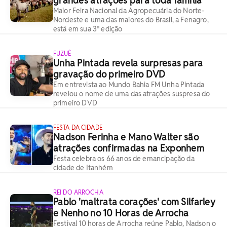
grandes atrações para toda família
Maior Feira Nacional da Agropecuária do Norte-
Nordeste e uma das maiores do Brasil, a Fenagro,
está em sua 3ª edição
FUZUÊ
Unha Pintada revela surpresas para
gravação do primeiro DVD
Em entrevista ao Mundo Bahia FM Unha Pintada
revelou o nome de uma das atrações suspresa do
primeiro DVD
FESTA DA CIDADE
Nadson Ferinha e Mano Walter são
atrações confirmadas na Exponhem
Festa celebra os 66 anos de emancipação da
cidade de Itanhém
REI DO ARROCHA
Pablo 'maltrata corações' com Silfarley
e Nenho no 10 Horas de Arrocha
Festival 10 horas de Arrocha reúne Pablo, Nadson o