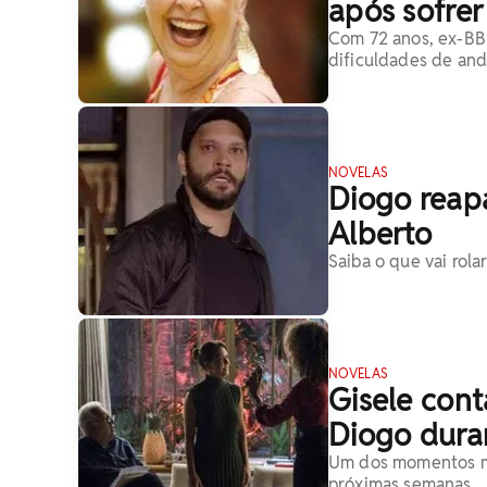
após sofrer
Com 72 anos, ex-BBB
dificuldades de and
NOVELAS
Diogo reap
Alberto
Saiba o que vai rola
NOVELAS
Gisele con
Diogo dura
Um dos momentos ma
próximas semanas