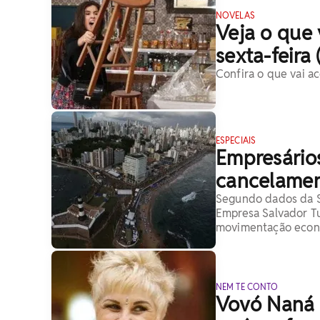
NOVELAS
Veja o que 
sexta-feira 
Confira o que vai a
ESPECIAIS
Empresário
cancelamen
Segundo dados da Se
Empresa Salvador Tu
movimentação econô
NEM TE CONTO
Vovó Naná d