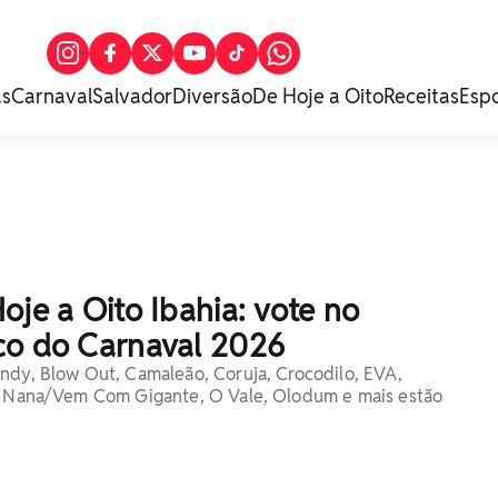
as
Carnaval
Salvador
Diversão
De Hoje a Oito
Receitas
Esp
oje a Oito Ibahia: vote no
co do Carnaval 2026
ndy, Blow Out, Camaleão, Coruja, Crocodilo, EVA,
o, Nana/Vem Com Gigante, O Vale, Olodum e mais estão