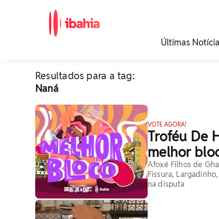
iBahia é o portal de
Últimas Notíci
noticias e
entretenimento da
Bahia.
Resultados para a tag:
Naná
VOTE AGORA!
Troféu De H
melhor blo
Afoxé Filhos de Gha
Fissura, Largadinh
na disputa