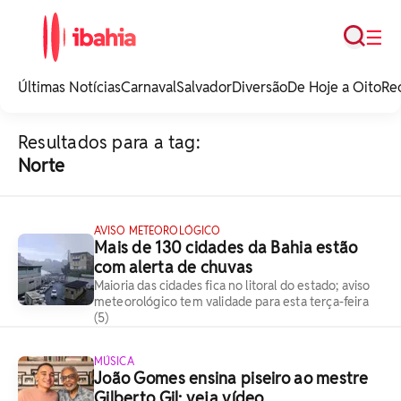
Busca
☰
iBahia é o portal de
noticias e
Últimas Notícias
Carnaval
Salvador
Diversão
De Hoje a Oito
Re
entretenimento da
Bahia.
Resultados para a tag:
Norte
AVISO METEOROLÓGICO
Mais de 130 cidades da Bahia estão
com alerta de chuvas
Maioria das cidades fica no litoral do estado; aviso
meteorológico tem validade para esta terça-feira
(5)
MÚSICA
João Gomes ensina piseiro ao mestre
Gilberto Gil; veja vídeo