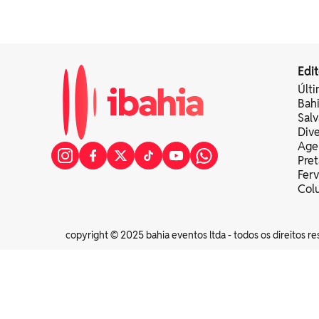
Edit
Últi
Bah
Sal
Div
Age
Pret
Fer
Colu
copyright © 2025 bahia eventos ltda - todos os direitos re