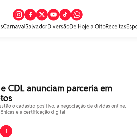
as
Carnaval
Salvador
Diversão
De Hoje a Oito
Receitas
Esp
 e CDL anunciam parceria em
tos
stão o cadastro positivo, a negociação de dívidas online,
rônicas e a certificação digital
1