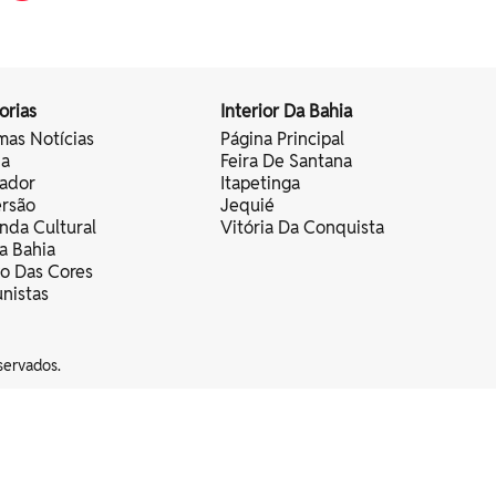
orias
Interior Da Bahia
mas Notícias
Página Principal
ia
Feira De Santana
vador
Itapetinga
ersão
Jequié
nda Cultural
Vitória Da Conquista
a Bahia
vo Das Cores
nistas
servados.