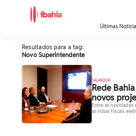
iBahia é o portal de
Últimas Notíci
noticias e
entretenimento da
Bahia.
Resultados para a tag:
Novo Superintendente
SALVADOR
Rede Bahia
novos proje
Entre as novidades e
as notas fiscais elet