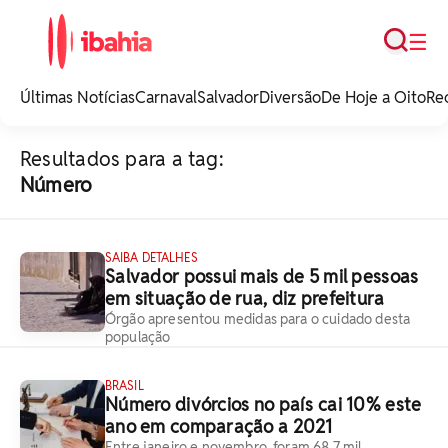
Busca
☰
iBahia é o portal de
noticias e
Últimas Notícias
Carnaval
Salvador
Diversão
De Hoje a Oito
Re
entretenimento da
Bahia.
Resultados para a tag:
Número
SAIBA DETALHES
Salvador possui mais de 5 mil pessoas
em situação de rua, diz prefeitura
Órgão apresentou medidas para o cuidado desta
população
BRASIL
Número divórcios no país cai 10% este
ano em comparação a 2021
Entre janeiro e novembro, foram 68,7 mil