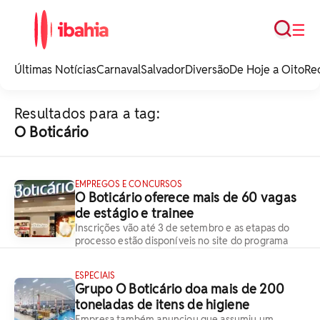
Busca
☰
iBahia é o portal de
noticias e
Últimas Notícias
Carnaval
Salvador
Diversão
De Hoje a Oito
Re
entretenimento da
Bahia.
Resultados para a tag:
O Boticário
EMPREGOS E CONCURSOS
O Boticário oferece mais de 60 vagas
de estágio e trainee
Inscrições vão até 3 de setembro e as etapas do
processo estão disponíveis no site do programa
ESPECIAIS
Grupo O Boticário doa mais de 200
toneladas de itens de higiene
Empresa também anunciou que assumiu um