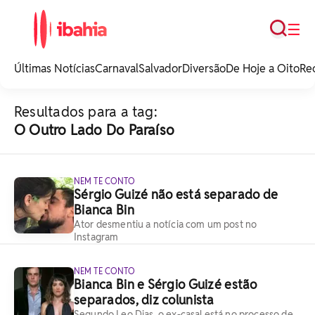
Busca
☰
iBahia é o portal de
noticias e
Últimas Notícias
Carnaval
Salvador
Diversão
De Hoje a Oito
Re
entretenimento da
Bahia.
Resultados para a tag:
O Outro Lado Do Paraíso
NEM TE CONTO
Sérgio Guizé não está separado de
Bianca Bin
Ator desmentiu a notícia com um post no
Instagram
NEM TE CONTO
Bianca Bin e Sérgio Guizé estão
separados, diz colunista
Segundo Leo Dias, o ex-casal está no processo de