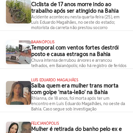
Ciclista de 17 anos morre indo ao
trabalho após ser atingido na Bahia
Acidente aconteceu nesta quarta-feira (25), em
Luís Eduardo Magalhães, no oeste do estado;
motorista da carreta não prestou socorro
BAIANÓPOLIS
Temporal com ventos fortes destrói
posto e causa estragos na Bahia
Chuva intensa derrubou árvores e arrancou
telhados, em Baianópolis; não há registro de feridos
LUÍS EDUARDO MAGALHÃES
Saiba quem era mulher trans morta
com golpe 'mata-leão' na Bahia
Rhianna, de 18 anos, foi morta após ter um
encontro em Luís Eduardo Magalhães, no oeste da
Bahia. Caso segue sob investigação
FELICIANÓPOLIS
Mulher é retirada do banho pelo ex e