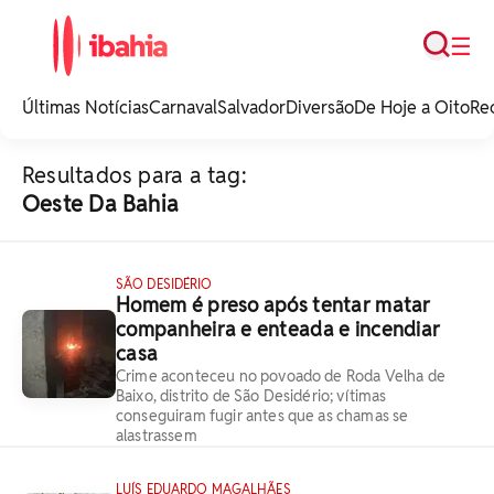
Busca
☰
iBahia é o portal de
noticias e
Últimas Notícias
Carnaval
Salvador
Diversão
De Hoje a Oito
Re
entretenimento da
Bahia.
Resultados para a tag:
Oeste Da Bahia
SÃO DESIDÉRIO
Homem é preso após tentar matar
companheira e enteada e incendiar
casa
Crime aconteceu no povoado de Roda Velha de
Baixo, distrito de São Desidério; vítimas
conseguiram fugir antes que as chamas se
alastrassem
LUÍS EDUARDO MAGALHÃES