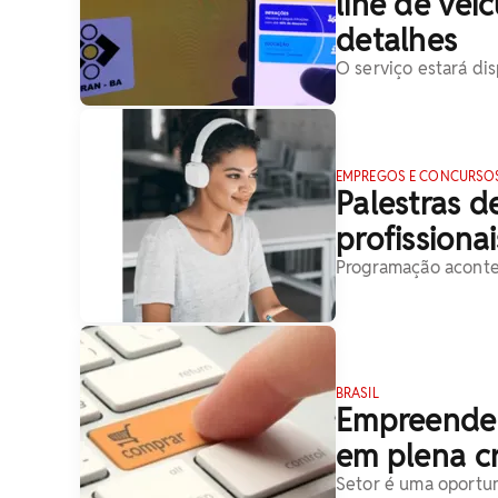
line de veíc
detalhes
O serviço estará di
EMPREGOS E CONCURSO
Palestras 
profissiona
Programação aconte
BRASIL
Empreended
em plena cr
Setor é uma oportun