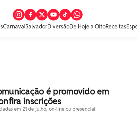
as
Carnaval
Salvador
Diversão
De Hoje a Oito
Receitas
Esp
omunicação é promovido em
onfira inscrições
iadas em 21 de julho, on-line ou presencial