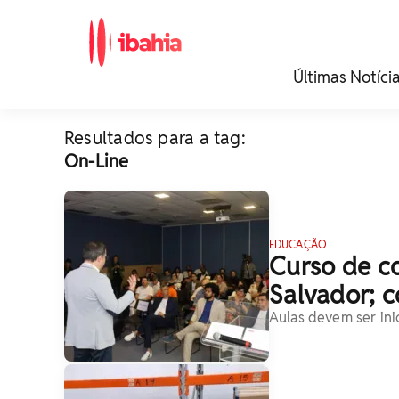
iBahia é o portal de
Últimas Notíci
noticias e
entretenimento da
Bahia.
Resultados para a tag:
On-Line
EDUCAÇÃO
Curso de c
Salvador; c
Aulas devem ser inic