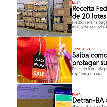
BAHIA
Receita Fed
de 20 lote
Pregão será na terça
as 18h de segunda-fe
TECNOLOGIA
Saiba como
proteger su
Em meio à euforia p
expõem a riscos
BAHIA
Detran-BA 