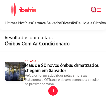
Busca
☰
iBahia é o portal de
noticias e
Últimas Notícias
Carnaval
Salvador
Diversão
De Hoje a Oito
Re
entretenimento da
Bahia.
Resultados para a tag:
Ônibus Com Ar Condicionado
SALVADOR
Mais de 20 novos ônibus climatizados
chegam em Salvador
Veículos foram adquiridos pelas empresas
Plataforma e OTTrans; e devem começar a circular
na próxima semana
1