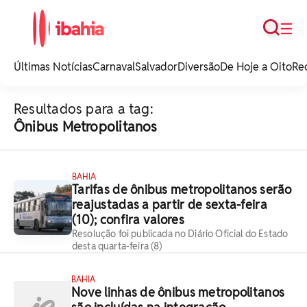
Busca
☰
iBahia é o portal de
noticias e
Últimas Notícias
Carnaval
Salvador
Diversão
De Hoje a Oito
Re
entretenimento da
Bahia.
Resultados para a tag:
Ônibus Metropolitanos
BAHIA
Tarifas de ônibus metropolitanos serão
reajustadas a partir de sexta-feira
(10); confira valores
Resolução foi publicada no Diário Oficial do Estado
desta quarta-feira (8)
BAHIA
Nove linhas de ônibus metropolitanos