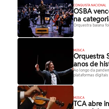
CONQUISTA NACIONAL
OSBA vence
na categori
Orquestra baiana fo
MÚSICA
Orquestra 
anos de his
Ao longo da pandem
plataformas digitais
MÚSICA
TCA abre in