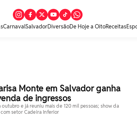
as
Carnaval
Salvador
Diversão
De Hoje a Oito
Receitas
Esp
risa Monte em Salvador ganha
venda de ingressos
m outubro e já reuniu mais de 120 mil pessoas; show da
 com setor Cadeira Inferior