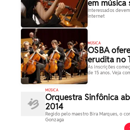
em música 
Interessados devem 
internet
MÚSICA
OSBA ofere
erudita no
As inscrições começ
de 15 anos. Veja com
MÚSICA
Orquestra Sinfônica a
2014
Regido pelo maestro Bira Marques, o co
Gonzaga