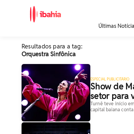
iBahia é o portal de
Últimas Notíci
noticias e
entretenimento da
Bahia.
Resultados para a tag:
Orquestra Sinfônica
ESPECIAL PUBLICITÁRIO
Show de Ma
setor para 
Turnê teve início e
capital baiana conta