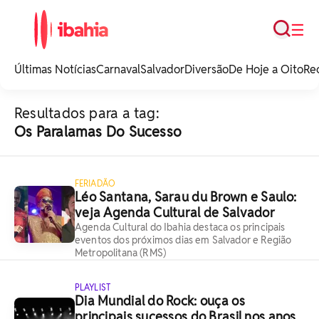
Busca
☰
iBahia é o portal de
noticias e
Últimas Notícias
Carnaval
Salvador
Diversão
De Hoje a Oito
Re
entretenimento da
Bahia.
Resultados para a tag:
Os Paralamas Do Sucesso
FERIADÃO
Léo Santana, Sarau du Brown e Saulo:
veja Agenda Cultural de Salvador
Agenda Cultural do Ibahia destaca os principais
eventos dos próximos dias em Salvador e Região
Metropolitana (RMS)
PLAYLIST
Dia Mundial do Rock: ouça os
principais sucessos do Brasil nos anos