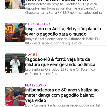
A nova edição do projeto 'Bloquinho 6.0' já está
disponível em todas as plataformas e a banda Ah
Chapa canta na Bahia FM 88,7 neste sábado, confira
REI DO PAGOFUNK
Inspirado em Anitta, Robyssão planeja
levar o pagodão para o mundo
Robyssão foi o convidado do Atitutde da Bahia FM
88,7 deste sábado, confira o que rolou
PLAYLIST
Pagodão +18 & forró: veja hits da
mistura que vem gerando polêmica
Leo Santana, O Erótico, Lá Fúria e Oh Polêmico
estão na lista; confira
NEM TE CONTO
Influenciadora de 80 anos viraliza ao
meter dança com pagodão baiano;
veja vídeo
Dona Carmen já é famosa nas redes por dançar hits