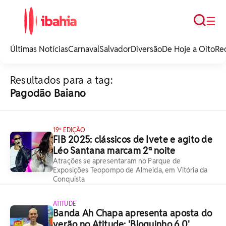
Busca
☰
iBahia é o portal de
noticias e
Últimas Notícias
Carnaval
Salvador
Diversão
De Hoje a Oito
Re
entretenimento da
Bahia.
Resultados para a tag:
Pagodão Baiano
19º EDIÇÃO
FIB 2025: clássicos de Ivete e agito de
Léo Santana marcam 2ª noite
Atrações se apresentaram no Parque de
Exposições Teopompo de Almeida, em Vitória da
Conquista
ATITUDE
Banda Ah Chapa apresenta aposta do
verão no Atitude: 'Bloquinho 6.0'