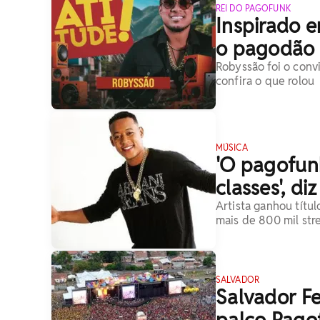
REI DO PAGOFUNK
Inspirado e
o pagodão
Robyssão foi o conv
confira o que rolou
MÚSICA
'O pagofun
classes', di
Artista ganhou títu
mais de 800 mil str
SALVADOR
Salvador Fe
palco Pago