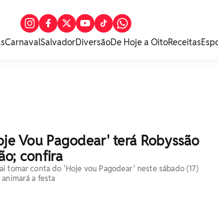
as
Carnaval
Salvador
Diversão
De Hoje a Oito
Receitas
Esp
oje Vou Pagodear' terá Robyssão
o; confira
i tomar conta do 'Hoje vou Pagodear' neste sábado (17)
 animará a festa