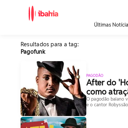
iBahia é o portal de
Últimas Notíci
noticias e
entretenimento da
Bahia.
Resultados para a tag:
Pagofunk
PAGODÃO
After do 'H
como atraçã
O pagodão baiano va
e o cantor Robyssão