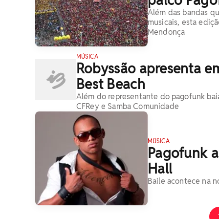
Além das bandas qu
musicais, esta ediç
Mendonça
MÚSICA
Robyssão apresenta e
Best Beach
Além do representante do pagofunk baia
CFRey e Samba Comunidade
MÚSICA
Pagofunk a
Hall
Baile acontece na n