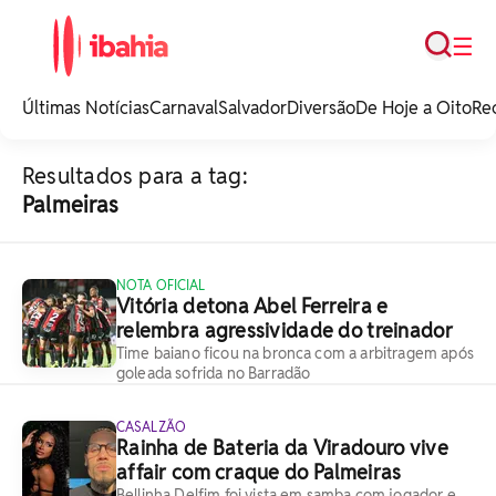
Busca
☰
iBahia é o portal de
noticias e
Últimas Notícias
Carnaval
Salvador
Diversão
De Hoje a Oito
Re
entretenimento da
Bahia.
Resultados para a tag:
Palmeiras
NOTA OFICIAL
Vitória detona Abel Ferreira e
relembra agressividade do treinador
Time baiano ficou na bronca com a arbitragem após
goleada sofrida no Barradão
CASALZÃO
Rainha de Bateria da Viradouro vive
affair com craque do Palmeiras
Bellinha Delfim foi vista em samba com jogador e