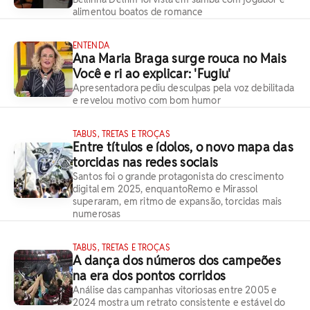
alimentou boatos de romance
ENTENDA
Ana Maria Braga surge rouca no Mais
Você e ri ao explicar: 'Fugiu'
Apresentadora pediu desculpas pela voz debilitada
e revelou motivo com bom humor
TABUS, TRETAS E TROÇAS
Entre títulos e ídolos, o novo mapa das
torcidas nas redes sociais
Santos foi o grande protagonista do crescimento
digital em 2025, enquantoRemo e Mirassol
superaram, em ritmo de expansão, torcidas mais
numerosas
TABUS, TRETAS E TROÇAS
A dança dos números dos campeões
na era dos pontos corridos
Análise das campanhas vitoriosas entre 2005 e
2024 mostra um retrato consistente e estável do