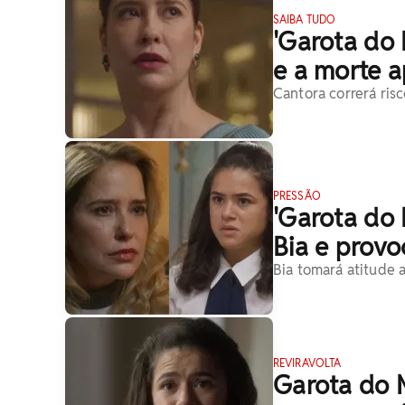
SAIBA TUDO
'Garota do 
e a morte 
Cantora correrá ris
PRESSÃO
'Garota do 
Bia e provo
Bia tomará atitude 
REVIRAVOLTA
Garota do 