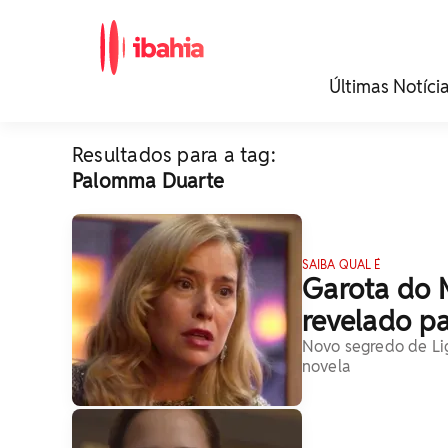
iBahia é o portal de
Últimas Notíci
noticias e
entretenimento da
Bahia.
Resultados para a tag:
Palomma Duarte
SAIBA QUAL É
Garota do 
revelado pa
Novo segredo de Lig
novela