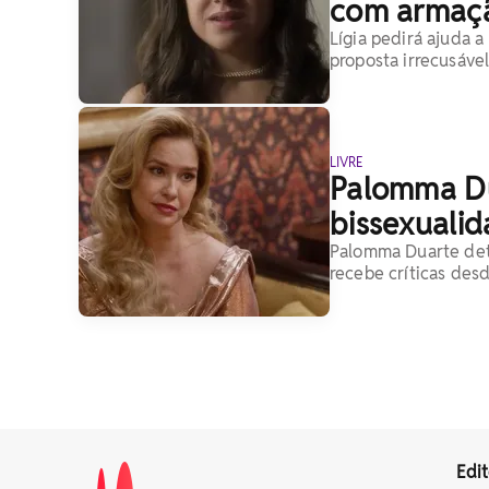
com armaçã
Lígia pedirá ajuda a
proposta irrecusáve
LIVRE
Palomma Du
bissexualid
Palomma Duarte deta
recebe críticas des
Edit