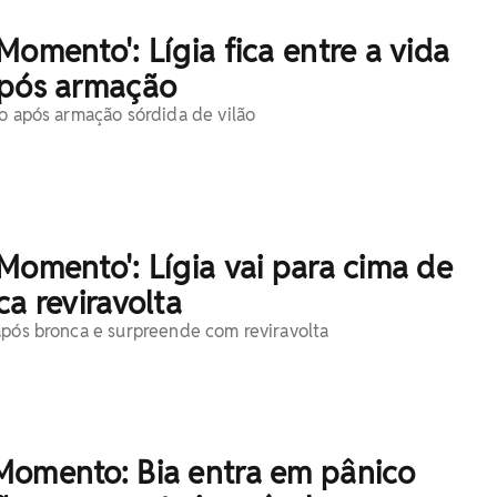
Momento': Lígia fica entre a vida
após armação
co após armação sórdida de vilão
Momento': Lígia vai para cima de
ca reviravolta
após bronca e surpreende com reviravolta
Momento: Bia entra em pânico