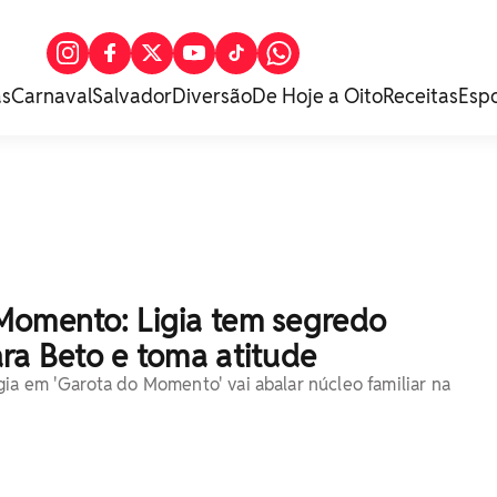
as
Carnaval
Salvador
Diversão
De Hoje a Oito
Receitas
Esp
Momento: Ligia tem segredo
ra Beto e toma atitude
ia em 'Garota do Momento' vai abalar núcleo familiar na