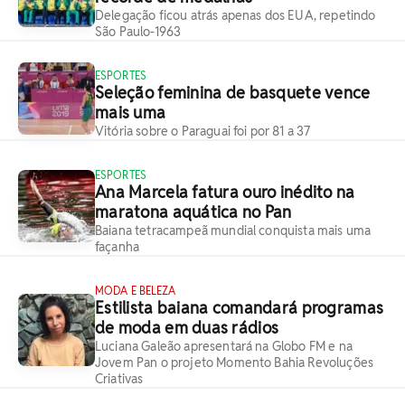
Delegação ficou atrás apenas dos EUA, repetindo
São Paulo-1963
ESPORTES
Seleção feminina de basquete vence
mais uma
Vitória sobre o Paraguai foi por 81 a 37
ESPORTES
Ana Marcela fatura ouro inédito na
maratona aquática no Pan
Baiana tetracampeã mundial conquista mais uma
façanha
MODA E BELEZA
Estilista baiana comandará programas
de moda em duas rádios
Luciana Galeão apresentará na Globo FM e na
Jovem Pan o projeto Momento Bahia Revoluções
Criativas