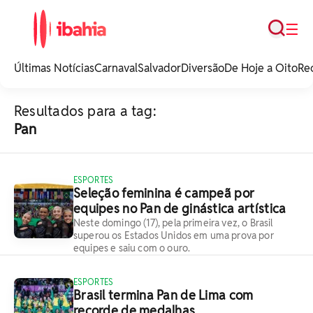
Busca
☰
iBahia é o portal de
noticias e
Últimas Notícias
Carnaval
Salvador
Diversão
De Hoje a Oito
Re
entretenimento da
Bahia.
Resultados para a tag:
Pan
ESPORTES
Seleção feminina é campeã por
equipes no Pan de ginástica artística
Neste domingo (17), pela primeira vez, o Brasil
superou os Estados Unidos em uma prova por
equipes e saiu com o ouro.
ESPORTES
Brasil termina Pan de Lima com
recorde de medalhas