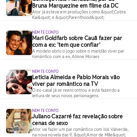
Bruna Marquezine em filme da DC
Ator já esteve em produções como &quot;Cobra
Kai&quot; e &quot;Parenthood&quot;
NEM TE CONTO
Mari Goldfarb sobre Cauã fazer par
com a ex: 'tem que confiar'
A modelo abriu o jogo sobre o maridão viver par
romântico com a ex, Alinne Moraes
NEM TE CONTO
Leticia Almeida e Pablo Morais vão
viver par romântico na TV
O ex-casal já se reencontrou e está fazendo a
leitura de seus novos personagens
NEM TE CONTO
Juliano Cazarré faz revelação sobre
cenas de sexo
Ator vai fazer um par romântico com Isis Valverde,
na nova novela das 9, &quot;Amor de Mãe&quot;