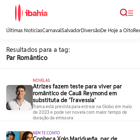
Busca
☰
iBahia é o portal de
noticias e
Últimas Notícias
Carnaval
Salvador
Diversão
De Hoje a Oito
Re
entretenimento da
Bahia.
Resultados para a tag:
Par Romântico
NOVELAS
Atrizes fazem teste para viver par
romântico de Cauã Reymond em
substituta de 'Travessia'
Trama está prevista para estrear na Globo em maio
de 2023 e pode ser novela com maior tempo de
duração da emissora
NEM TE CONTO
Conheça Xolo Maridueña, par de