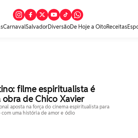
as
Carnaval
Salvador
Diversão
De Hoje a Oito
Receitas
Esp
no: filme espiritualista é
 obra de Chico Xavier
nal aposta na força do cinema espiritualista para
 com uma história de amor e ódio