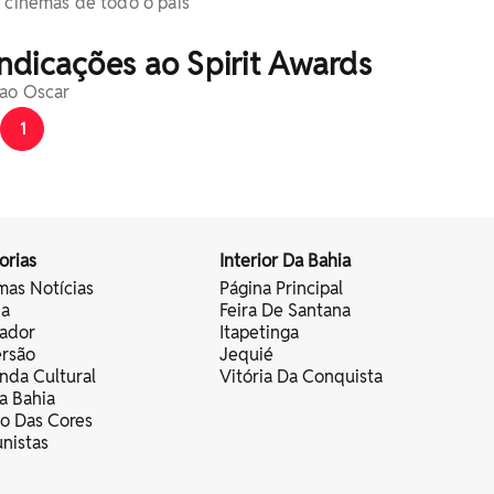
 cinemas de todo o país
indicações ao Spirit Awards
 ao Oscar
1
orias
Interior Da Bahia
mas Notícias
Página Principal
ia
Feira De Santana
vador
Itapetinga
ersão
Jequié
nda Cultural
Vitória Da Conquista
a Bahia
vo Das Cores
nistas