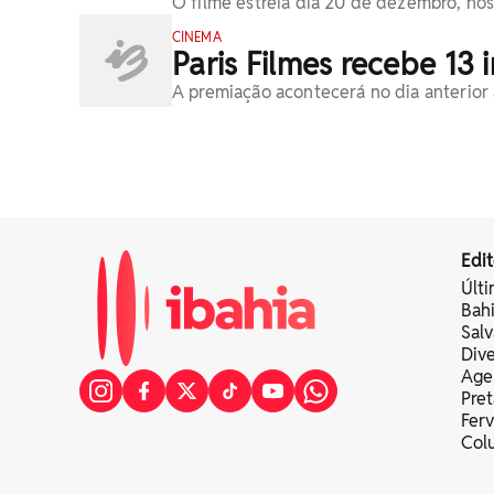
O filme estreia dia 20 de dezembro, nos
CINEMA
Paris Filmes recebe 13 
A premiação acontecerá no dia anterior
Edit
Últi
Bah
Sal
Div
Age
Pret
Fer
Colu