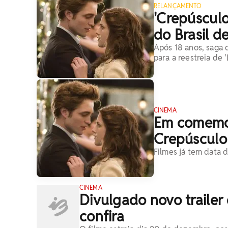
RELANÇAMENTO
'Crepúscul
do Brasil d
Após 18 anos, saga 
para a reestreia de 
CINEMA
Em comemor
Crepúsculo
Filmes já tem data d
CINEMA
Divulgado novo trailer
confira