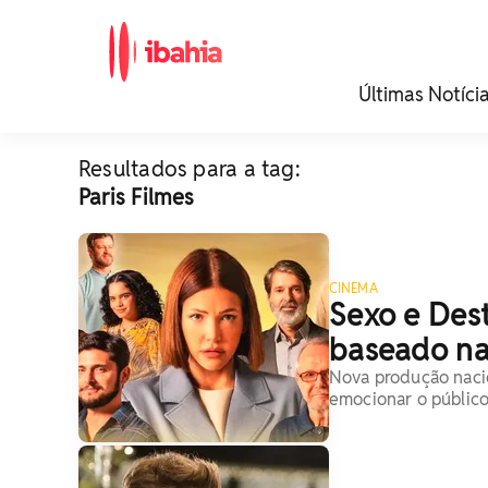
iBahia é o portal de
Últimas Notíci
noticias e
entretenimento da
Bahia.
Resultados para a tag:
Paris Filmes
CINEMA
Sexo e Desti
baseado na
Nova produção nacio
emocionar o público