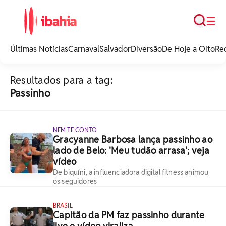
Busca
☰
iBahia é o portal de
noticias e
Últimas Notícias
Carnaval
Salvador
Diversão
De Hoje a Oito
Re
entretenimento da
Bahia.
Resultados para a tag:
Passinho
NEM TE CONTO
Gracyanne Barbosa lança passinho ao
lado de Belo: 'Meu tudão arrasa'; veja
vídeo
De biquíni, a influenciadora digital fitness animou
os seguidores
BRASIL
Capitão da PM faz passinho durante