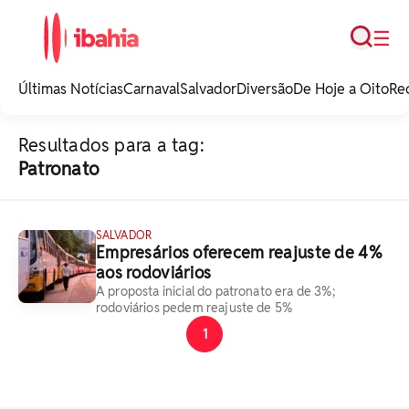
Busca
☰
iBahia é o portal de
noticias e
Últimas Notícias
Carnaval
Salvador
Diversão
De Hoje a Oito
Re
entretenimento da
Bahia.
Resultados para a tag:
Patronato
SALVADOR
Empresários oferecem reajuste de 4%
aos rodoviários
A proposta inicial do patronato era de 3%;
rodoviários pedem reajuste de 5%
1