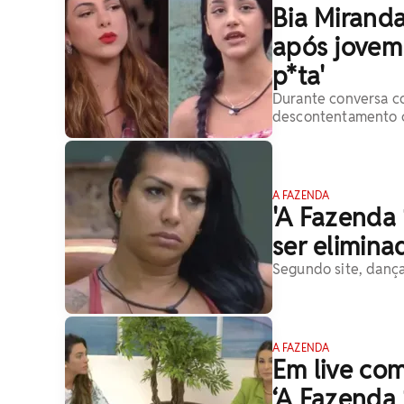
Bia Mirand
após jovem 
p*ta'
Durante conversa co
descontentamento 
A FAZENDA
'A Fazenda
ser elimina
Segundo site, dança
A FAZENDA
Em live com
‘A Fazenda 