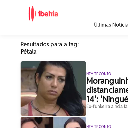
iBahia é o portal de
Últimas Notíci
noticias e
entretenimento da
Bahia.
Resultados para a tag:
Pétala
NEM TE CONTO
Moranguinh
distanciame
14': 'Ningu
Ex-funkeira ainda f
NEM TE CONTO