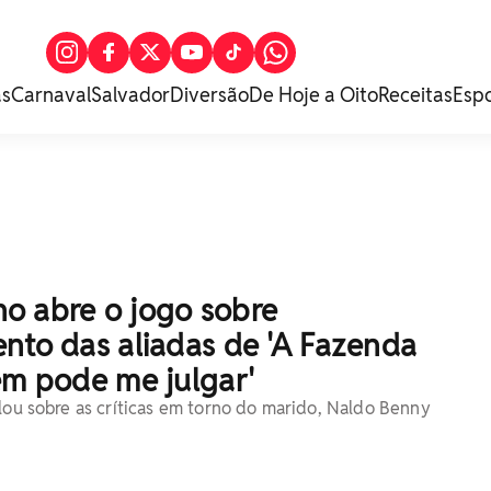
as
Carnaval
Salvador
Diversão
De Hoje a Oito
Receitas
Esp
o abre o jogo sobre
nto das aliadas de 'A Fazenda
ém pode me julgar'
alou sobre as críticas em torno do marido, Naldo Benny