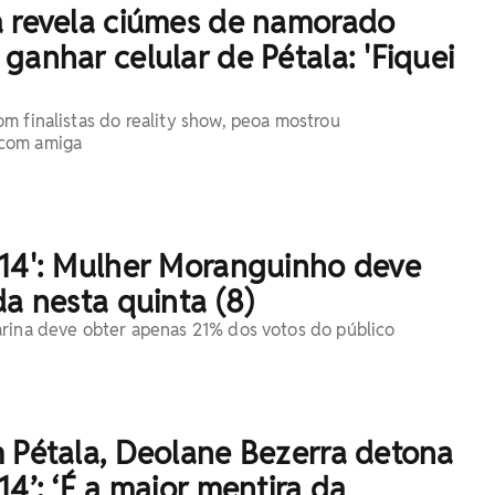
a revela ciúmes de namorado
ganhar celular de Pétala: 'Fiquei
m finalistas do reality show, peoa mostrou
com amiga
 14': Mulher Moranguinho deve
da nesta quinta (8)
rina deve obter apenas 21% dos votos do público
 Pétala, Deolane Bezerra detona
14’: ‘É a maior mentira da