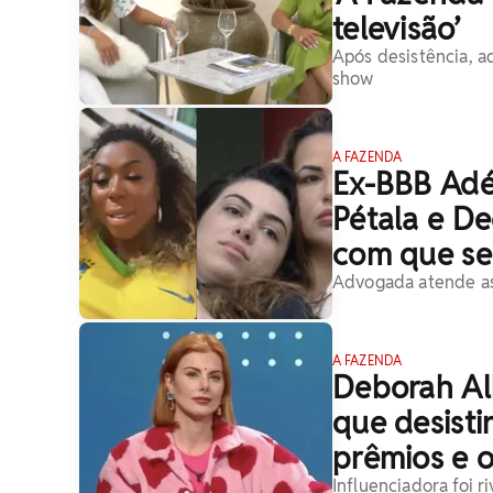
televisão’
Após desistência, a
show
A FAZENDA
Ex-BBB Adé
Pétala e De
com que se 
Advogada atende as
A FAZENDA
Deborah Al
que desisti
prêmios e o
Influenciadora foi r