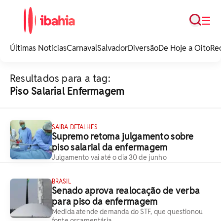
Busca
☰
iBahia é o portal de
noticias e
Últimas Notícias
Carnaval
Salvador
Diversão
De Hoje a Oito
Re
entretenimento da
Bahia.
Resultados para a tag:
Piso Salarial Enfermagem
SAIBA DETALHES
Supremo retoma julgamento sobre
piso salarial da enfermagem
Julgamento vai até o dia 30 de junho
BRASIL
Senado aprova realocação de verba
para piso da enfermagem
Medida atende demanda do STF, que questionou
fonte orçamentária