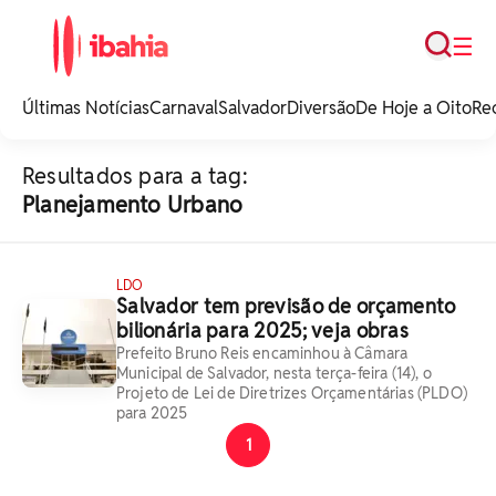
Busca
☰
iBahia é o portal de
noticias e
Últimas Notícias
Carnaval
Salvador
Diversão
De Hoje a Oito
Re
entretenimento da
Bahia.
Resultados para a tag:
Planejamento Urbano
LDO
Salvador tem previsão de orçamento
bilionária para 2025; veja obras
Prefeito Bruno Reis encaminhou à Câmara
Municipal de Salvador, nesta terça-feira (14), o
Projeto de Lei de Diretrizes Orçamentárias (PLDO)
para 2025
1