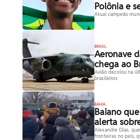
Polônia e s
Atual campeão mundi
BRASIL
Aeronave da
chega ao Br
Avião decolou na últ
brasileiros
BAHIA
Baiano que 
alerta sobr
Alexandre Dias, que 
fronteiras no país,