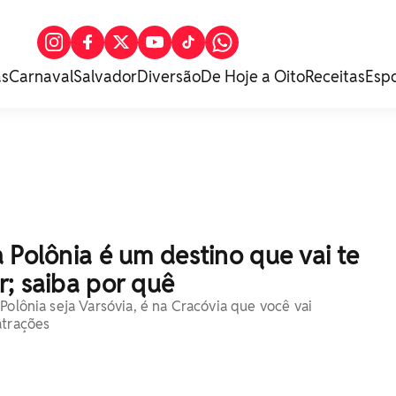
as
Carnaval
Salvador
Diversão
De Hoje a Oito
Receitas
Esp
 Polônia é um destino que vai te
; saiba por quê
Polônia seja Varsóvia, é na Cracóvia que você vai
atrações