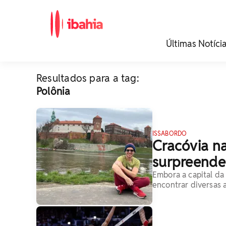
iBahia é o portal de
Últimas Notíci
noticias e
entretenimento da
Bahia.
Resultados para a tag:
Polônia
ISSABORDO
Cracóvia na
surpreender
Embora a capital da 
encontrar diversas 