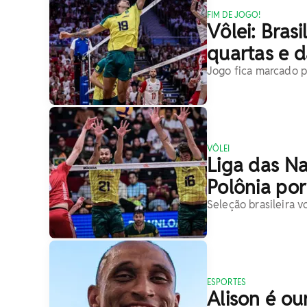
FIM DE JOGO!
Vôlei: Brasi
quartas e d
Jogo fica marcado p
VÔLEI
Liga das Na
Polônia por 
Seleção brasileira 
ESPORTES
Alison é o