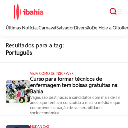
Busca
☰
iBahia é o portal de
noticias e
Últimas Notícias
Carnaval
Salvador
Diversão
De Hoje a Oito
Re
entretenimento da
Bahia.
Resultados para a tag:
Português
VEJA COMO SE INSCREVER
Curso para formar técnicos de
enfermagem tem bolsas gratuitas na
Bahia
Vagas são destinadas a candidatos com mais de 18
anos, que tenham concluído o ensino médio e que
comprovem situação de vulnerabilidade
socioeconômica
MUDANÇAS