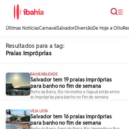
Busca
☰
iBahia é o portal de
noticias e
Últimas Notícias
Carnaval
Salvador
Diversão
De Hoje a Oito
Re
entretenimento da
Bahia.
Resultados para a tag:
Praias Impróprias
BALNEABILIDADE
Salvador tem 19 praias impróprias
para banho no fim de semana
Porto da Barra, Rio Vermelho e Itapuã estão entre
as impróprias para banho no fim de semana
VEJA LISTA
Salvador tem 16 praias impróprias
para banho no fim de semana
Porto da Barra, Farol da Barra, Rio Vermelho e Boa