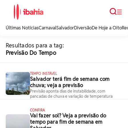
Busca
☰
iBahia é o portal de
noticias e
Últimas Notícias
Carnaval
Salvador
Diversão
De Hoje a Oito
Re
entretenimento da
Bahia.
Resultados para a tag:
Previsão Do Tempo
TEMPO INSTÁVEL
Salvador terá fim de semana com
chuva; veja a previsão
Previsão aponta dias de instabilidade, com
pancadas de chuva e variação de temperatura
CONFIRA
Vai fazer sol? Veja a previsão do
tempo para fim de semana em