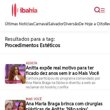
Busca
☰
iBahia é o portal de
noticias e
Últimas Notícias
Carnaval
Salvador
Diversão
De Hoje a Oito
Re
entretenimento da
Bahia.
Resultados para a tag:
Procedimentos Estéticos
ASSISTA
Anitta expõe real motivo para ter
ficado dez anos sem ir ao Mais Você
Cantora participou do programa comandado por
Ana Maria Braga na Globo e divertiu a web ao
reclamar do horário; confira
MAIS VOCÊ
Ana Maria Braga brinca com cirurgias
plásticas de Anitta: 'Não solou'