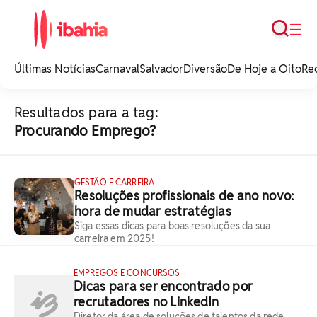
Busca
☰
iBahia é o portal de
noticias e
Últimas Notícias
Carnaval
Salvador
Diversão
De Hoje a Oito
Re
entretenimento da
Bahia.
Resultados para a tag:
Procurando Emprego?
GESTÃO E CARREIRA
Resoluções profissionais de ano novo:
hora de mudar estratégias
Siga essas dicas para boas resoluções da sua
carreira em 2025!
EMPREGOS E CONCURSOS
Dicas para ser encontrado por
recrutadores no LinkedIn
Diretor da área de soluções de talentos da rede