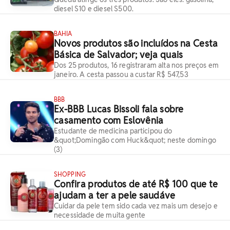
diesel S10 e diesel S500.
BAHIA
Novos produtos são incluídos na Cesta
Básica de Salvador; veja quais
Dos 25 produtos, 16 registraram alta nos preços em
janeiro. A cesta passou a custar R$ 547,53
BBB
Ex-BBB Lucas Bissoli fala sobre
casamento com Eslovênia
Estudante de medicina participou do
&quot;Domingão com Huck&quot; neste domingo
(3)
SHOPPING
Confira produtos de até R$ 100 que te
ajudam a ter a pele saudáve
Cuidar da pele tem sido cada vez mais um desejo e
necessidade de muita gente