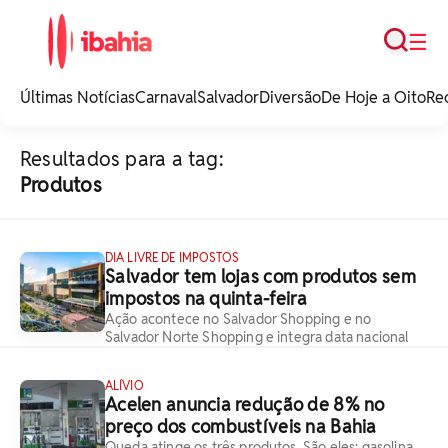
Busca
☰
iBahia é o portal de
noticias e
Últimas Notícias
Carnaval
Salvador
Diversão
De Hoje a Oito
Re
entretenimento da
Bahia.
Resultados para a tag:
Produtos
DIA LIVRE DE IMPOSTOS
Salvador tem lojas com produtos sem
impostos na quinta-feira
Ação acontece no Salvador Shopping e no
Salvador Norte Shopping e integra data nacional
ALÍVIO
Acelen anuncia redução de 8% no
preço dos combustíveis na Bahia
Queda atinge os três produtos. São eles: gasolina,