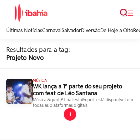
Busca
☰
iBahia é o portal de
noticias e
Últimas Notícias
Carnaval
Salvador
Diversão
De Hoje a Oito
Re
entretenimento da
Bahia.
Resultados para a tag:
Projeto Novo
MÚSICA
WK lança a 1ª parte do seu projeto
com feat de Léo Santana
Música &quot;PT na festa&quot; está disponível em
todas as plataformas digitais
1