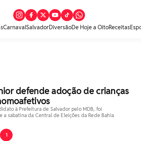
as
Carnaval
Salvador
Diversão
De Hoje a Oito
Receitas
Esp
nior defende adoção de crianças
homoafetivos
didato à Prefeitura de Salvador pelo MDB, foi
e a sabatina da Central de Eleições da Rede Bahia
1