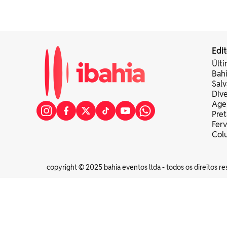
Edit
Últi
Bah
Sal
Div
Age
Pret
Fer
Colu
copyright © 2025 bahia eventos ltda - todos os direitos re