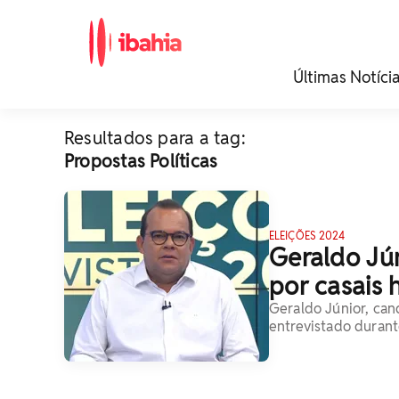
iBahia é o portal de
Últimas Notíci
noticias e
entretenimento da
Bahia.
Resultados para a tag:
Propostas Políticas
ELEIÇÕES 2024
Geraldo Jú
por casais 
Geraldo Júnior, can
entrevistado durant