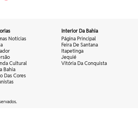
orias
Interior Da Bahia
mas Notícias
Página Principal
ia
Feira De Santana
vador
Itapetinga
ersão
Jequié
nda Cultural
Vitória Da Conquista
a Bahia
vo Das Cores
nistas
servados.