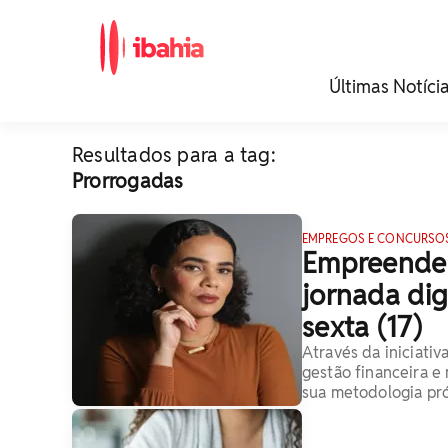
iBahia é o portal de
Últimas Notíci
noticias e
entretenimento da
Bahia.
Resultados para a tag:
Prorrogadas
EMPREGOS E CONCURSO
Empreended
jornada dig
sexta (17)
Através da iniciati
gestão financeira e 
sua metodologia pró