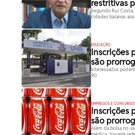
restritivas
Segundo Rui Costa,
cidades baianas aos
EDUCAÇÃO
Inscrições 
são prorro
Interessados podem s
90
EMPREGOS E CONCURSO
Inscrições 
são prorro
Além da bolsa no va
médica, tíquete refe