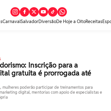
as
Carnaval
Salvador
Diversão
De Hoje a Oito
Receitas
Esp
S
orismo: Inscrição para a
ital gratuita é prorrogada até
va, mulheres poderão participar de treinamentos para
marketing digital, mentorias com apoio de especialistas e
pria