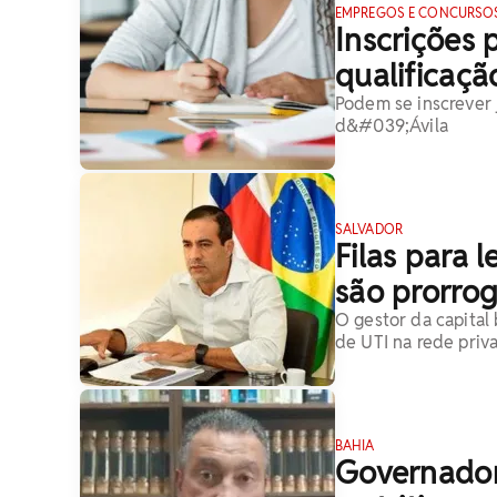
EMPREGOS E CONCURSO
Inscrições 
qualificaçã
Podem se inscrever 
d&#039;Ávila
SALVADOR
Filas para l
são prorro
O gestor da capital
de UTI na rede priva
BAHIA
Governador