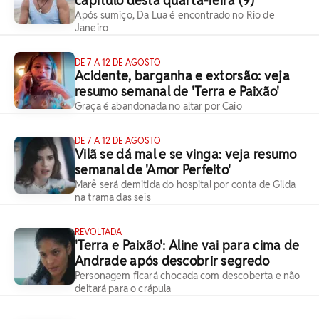
capítulo desta quarta-feira (9)
Após sumiço, Da Lua é encontrado no Rio de
Janeiro
DE 7 A 12 DE AGOSTO
Acidente, barganha e extorsão: veja
resumo semanal de 'Terra e Paixão'
Graça é abandonada no altar por Caio
DE 7 A 12 DE AGOSTO
Vilã se dá mal e se vinga: veja resumo
semanal de 'Amor Perfeito'
Marê será demitida do hospital por conta de Gilda
na trama das seis
REVOLTADA
'Terra e Paixão': Aline vai para cima de
Andrade após descobrir segredo
Personagem ficará chocada com descoberta e não
deitará para o crápula