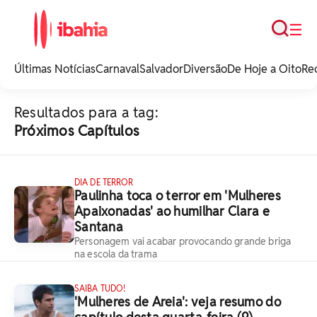
Busca
☰
iBahia é o portal de
noticias e
Últimas Notícias
Carnaval
Salvador
Diversão
De Hoje a Oito
Re
entretenimento da
Bahia.
Resultados para a tag:
Próximos Capítulos
DIA DE TERROR
Paulinha toca o terror em 'Mulheres
Apaixonadas' ao humilhar Clara e
Santana
Personagem vai acabar provocando grande briga
na escola da trama
SAIBA TUDO!
'Mulheres de Areia': veja resumo do