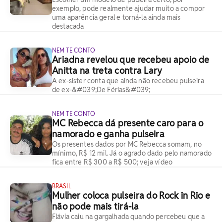
exemplo, pode realmente ajudar muito a compor
uma aparência geral e torná-la ainda mais
destacada
NEM TE CONTO
Ariadna revelou que recebeu apoio de
Anitta na treta contra Lary
A ex-sister conta que ainda não recebeu pulseira
de ex-&#039;De Férias&#039;
NEM TE CONTO
MC Rebecca dá presente caro para o
namorado e ganha pulseira
Os presentes dados por MC Rebecca somam, no
mínimo, R$ 12 mil. Já o agrado dado pelo namorado
fica entre R$ 300 a R$ 500; veja vídeo
BRASIL
Mulher coloca pulseira do Rock in Rio e
não pode mais tirá-la
Flávia caiu na gargalhada quando percebeu que a