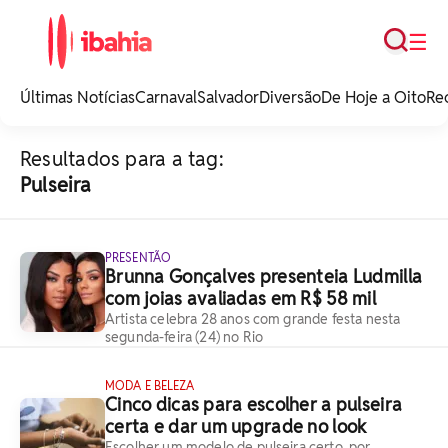
Busca
☰
iBahia é o portal de
noticias e
Últimas Notícias
Carnaval
Salvador
Diversão
De Hoje a Oito
Re
entretenimento da
Bahia.
Resultados para a tag:
Pulseira
PRESENTÃO
Brunna Gonçalves presenteia Ludmilla
com joias avaliadas em R$ 58 mil
Artista celebra 28 anos com grande festa nesta
segunda-feira (24) no Rio
MODA E BELEZA
Cinco dicas para escolher a pulseira
certa e dar um upgrade no look
Escolher um modelo de pulseira certo, por