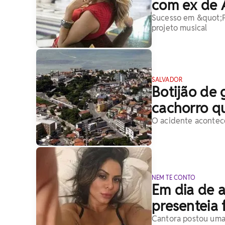
com ex de A
Sucesso em &quot;P
projeto musical
SALVADOR
Botijão de 
cachorro q
O acidente acontece
NEM TE CONTO
Em dia de a
presenteia 
Cantora postou uma 