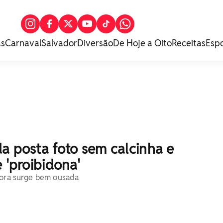
as
Carnaval
Salvador
Diversão
De Hoje a Oito
Receitas
Esp
a posta foto sem calcinha e
e 'proibidona'
dora surge bem ousada