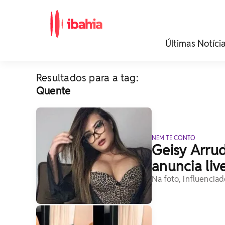
iBahia é o portal de
Últimas Notíci
noticias e
entretenimento da
Bahia.
Resultados para a tag:
Quente
NEM TE CONTO
Geisy Arrud
anuncia liv
Na foto, influencia