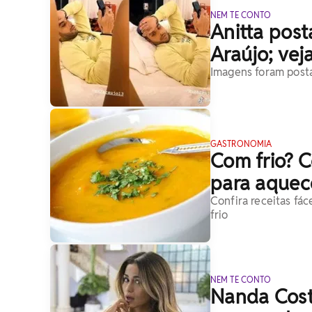
NEM TE CONTO
Anitta post
Araújo; vej
Imagens foram posta
GASTRONOMIA
Com frio? C
para aquece
Confira receitas fá
frio
NEM TE CONTO
Nanda Cost